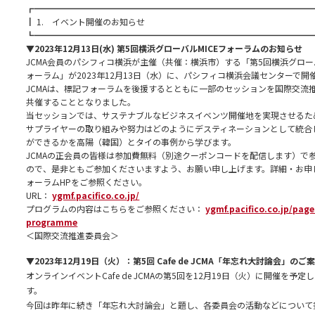
┏━━━━━━━━━━━━━━━━━━━━━━━━━━━━━━━━━
┃ 1. イベント開催のお知らせ
┗━━━━━━━━━━━━━━━━━━━━━━━━━━━━━━━━━
▼
2023年12月13日(水) 第5回横浜グローバルMICEフォーラムのお知らせ
JCMA会員のパシフィコ横浜が主催（共催：横浜市）する「第5回横浜グローバ
ォーラム」が2023年12月13日（水）に、パシフィコ横浜会議センターで開
JCMAは、標記フォーラムを後援するとともに一部のセッションを国際交流
共催することとなりました。
当セッションでは、サステナブルなビジネスイベンツ開催地を実現させるた
サプライヤーの取り組みや努力はどのようにデスティネーションとして統合
ができるかを高陽（韓国）とタイの事例から学びます。
JCMAの正会員の皆様は参加費無料（別途クーポンコードを配信します）で
ので、是非ともご参加くださいますよう、お願い申し上げます。詳細・お申
ォーラムHPをご参照ください。
URL：
ygmf.pacifico.co.jp/
プログラムの内容はこちらをご参照ください：
ygmf.pacifico.co.jp/pag
programme
＜国際交流推進委員会＞
▼2023年12月19日（火）：第5回 Cafe de JCMA「年忘れ大討論会」のご
オンラインイベントCafe de JCMAの第5回を12月19日（火）に開催を予定
す。
今回は昨年に続き「年忘れ大討論会」と題し、各委員会の活動などについて