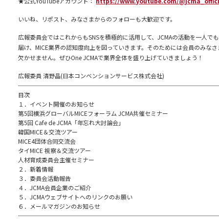
★公式YouTubeアカウント：
https://www.youtube.com/@jcma_offici
いいね、リポスト、みなさまからのフォローも大歓迎です。
広報委員会ではこれからもSNSを積極的に活用して、JCMAの活動を一人で
届け、MICE業界の認知度向上を図っていきます。そのためには会員のみな
欠かせません。ぜひOne JCMAで業界全体を盛り上げていきましょう！
広報委員 清野晶(日本コンベンションサービス株式会社)
──────────────────────────────────
目次
１．イベント開催のお知らせ
第5回横浜グローバルMICEフォーラム JCMA共催セミナー
第5回 Cafe de JCMA「年忘れ大討論会」
韓国MICE＆交流ツアー
MICE4団体合同交流会
タイMICE 視察＆交流ツアー
人材育成委員会主催セミナー
２．新着情報
３．委員会活動報告
４．JCMA会員企業のご紹介
５．JCMAウェブサイトへのリンクのお願い
６．メールマガジンのお知らせ
──────────────────────────────────