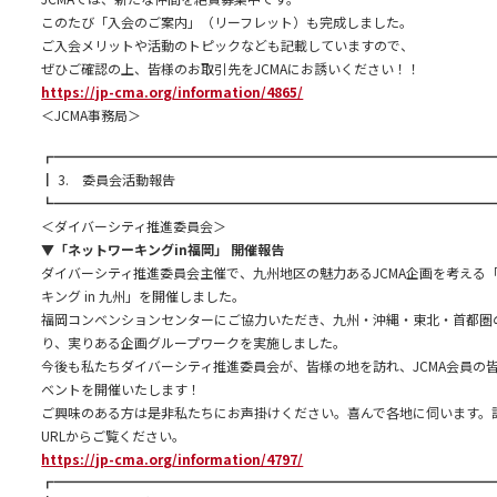
このたび「入会のご案内」（リーフレット）も完成しました。
ご入会メリットや活動のトピックなども記載していますので、
ぜひご確認の上、皆様のお取引先をJCMAにお誘いください！！
https://jp-cma.org/information/4865/
＜JCMA事務局＞
┏━━━━━━━━━━━━━━━━━━━━━━━━━━━━━━━━━
┃ 3. 委員会活動報告
┗━━━━━━━━━━━━━━━━━━━━━━━━━━━━━━━━━
＜ダイバーシティ推進委員会＞
▼「ネットワーキングin福岡」 開催報告
ダイバーシティ推進委員会主催で、九州地区の魅力あるJCMA企画を考える
キング in 九州」を開催しました。
福岡コンベンションセンターにご協力いただき、九州・沖縄・東北・首都圏
り、実りある企画グループワークを実施しました。
今後も私たちダイバーシティ推進委員会が、皆様の地を訪れ、JCMA会員の
ベントを開催いたします！
ご興味のある方は是非私たちにお声掛けください。喜んで各地に伺います。
URLからご覧ください。
https://jp-cma.org/information/4797/
┏━━━━━━━━━━━━━━━━━━━━━━━━━━━━━━━━━