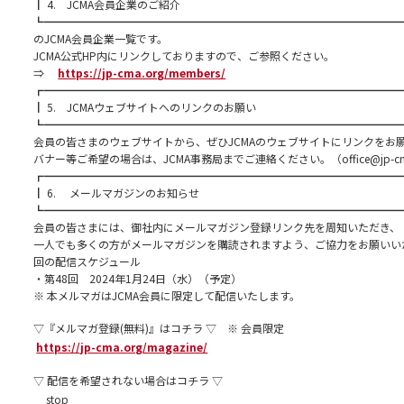
┃ 4. JCMA会員企業のご紹介
┗━━━━━━━━━━━━━━━━━━━━━━━━━━━━━━━━━
のJCMA会員企業一覧です。
JCMA公式HP内にリンクしておりますので、ご参照ください。
⇒
https://jp-cma.org/members/
┏━━━━━━━━━━━━━━━━━━━━━━━━━━━━━━━━━
┃ 5. JCMAウェブサイトへのリンクのお願い
┗━━━━━━━━━━━━━━━━━━━━━━━━━━━━━━━━━
会員の皆さまのウェブサイトから、ぜひJCMAのウェブサイトにリンクをお
バナー等ご希望の場合は、JCMA事務局までご連絡ください。（
office@jp-c
┏━━━━━━━━━━━━━━━━━━━━━━━━━━━━━━━━━
┃ 6. メールマガジンのお知らせ
┗━━━━━━━━━━━━━━━━━━━━━━━━━━━━━━━━━
会員の皆さまには、御社内にメールマガジン登録リンク先を周知いただき、
一人でも多くの方がメールマガジンを購読されますよう、ご協力をお願いい
回の配信スケジュール
・第48回 2024年1月24日（水）（予定）
※ 本メルマガはJCMA会員に限定して配信いたします。
▽『メルマガ登録(無料)』はコチラ ▽ ※ 会員限定
https://jp-cma.org/magazine/
▽ 配信を希望されない場合はコチラ ▽
__stop__