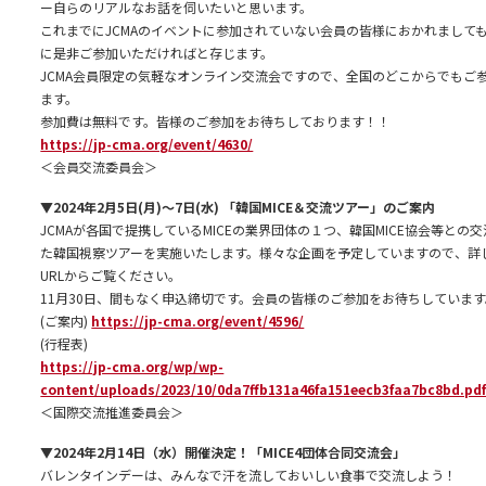
ー自らのリアルなお話を伺いたいと思います。
これまでにJCMAのイベントに参加されていない会員の皆様におかれまして
に是非ご参加いただければと存じます。
JCMA会員限定の気軽なオンライン交流会ですので、全国のどこからでもご
ます。
参加費は無料です。皆様のご参加をお待ちしております！！
https://jp-cma.org/event/4630/
＜会員交流委員会＞
▼2024年2月5日(月)～7日(水) 「韓国MICE＆交流ツアー」のご案内
JCMAが各国で提携しているMICEの業界団体の１つ、韓国MICE協会等との
た韓国視察ツアーを実施いたします。様々な企画を予定していますので、詳
URLからご覧ください。
11月30日、間もなく申込締切です。会員の皆様のご参加をお待ちしています
(ご案内)
https://jp-cma.org/event/4596/
(行程表)
https://jp-cma.org/wp/wp-
content/uploads/2023/10/0da7ffb131a46fa151eecb3faa7bc8bd.pd
＜国際交流推進委員会＞
▼2024年2月14日（水）開催決定！「MICE4団体合同交流会」
バレンタインデーは、みんなで汗を流しておいしい食事で交流しよう！