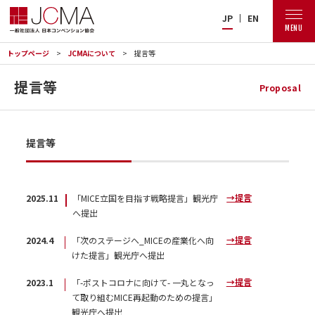
JP
EN
MENU
トップページ
JCMAについて
提言等
提言等
Proposal
提言等
→提言
2025.11
「MICE立国を目指す戦略提言」観光庁
へ提出
→提言
2024.4
「次のステージへ_MICEの産業化へ向
けた提言」観光庁へ提出
→提言
2023.1
「-ポストコロナに向けて- 一丸となっ
て取り組むMICE再起動のための提言」
観光庁へ提出