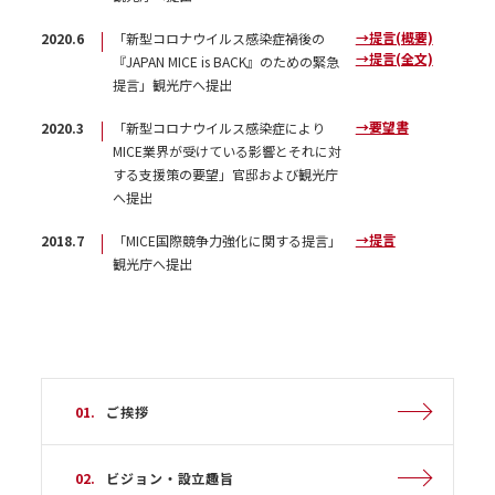
→提言(概要)
2020.6
「新型コロナウイルス感染症禍後の
→提言(全文)
『JAPAN MICE is BACK』のための緊急
提言」観光庁へ提出
→要望書
2020.3
「新型コロナウイルス感染症により
MICE業界が受けている影響とそれに対
する支援策の要望」官邸および観光庁
へ提出
→提言
2018.7
「MICE国際競争⼒強化に関する提⾔」
観光庁へ提出
01.
ご挨拶
02.
ビジョン・設立趣旨