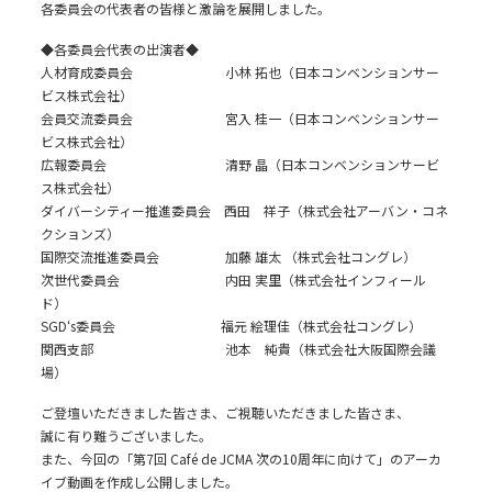
各委員会の代表者の皆様と激論を展開しました。
◆各委員会代表の出演者◆
人材育成委員会 小林 拓也（日本コンベンションサー
ビス株式会社）
会員交流委員会 宮入 桂一（日本コンベンションサー
ビス株式会社）
広報委員会 清野 晶（日本コンベンションサービ
ス株式会社）
ダイバーシティー推進委員会 西田 祥子（株式会社アーバン・コネ
クションズ）
国際交流推進委員会 加藤 雄太 （株式会社コングレ）
次世代委員会 内田 実里（株式会社インフィール
ド）
SGD‘s委員会 福元 絵理佳（株式会社コングレ）
関西支部 池本 純貴（株式会社大阪国際会議
場）
ご登壇いただきました皆さま、ご視聴いただきました皆さま、
誠に有り難うございました。
また、今回の「第7回 Café de JCMA 次の10周年に向けて」のアーカ
イブ動画を作成し公開しました。