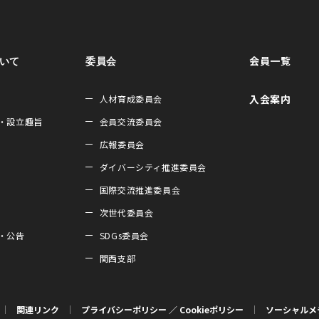
会員一覧
ついて
委員会
入会案内
人材育成委員会
・設立趣旨
会員交流委員会
広報委員会
ダイバーシティ推進委員会
国際交流推進委員会
次世代委員会
・公告
SDGs委員会
関西支部
関連リンク
プライバシーポリシー ／ Cookieポリシー
ソーシャルメ