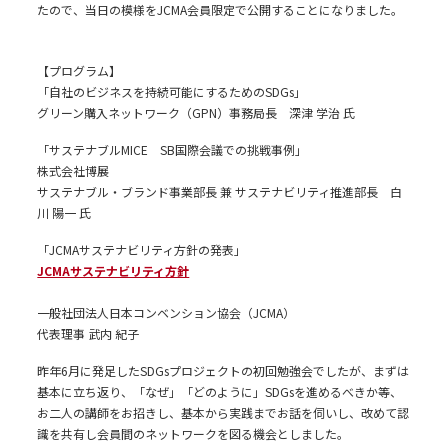
たので、当日の模様をJCMA会員限定で公開することになりました。
【プログラム】
「自社のビジネスを持続可能にするためのSDGs」
グリーン購入ネットワーク（GPN）事務局長 深津 学治 氏
「サステナブルMICE SB国際会議での挑戦事例」
株式会社博展
サステナブル・ブランド事業部長 兼 サステナビリティ推進部長 白
川 陽一 氏
「JCMAサステナビリティ方針の発表」
JCMAサステナビリティ方針
一般社団法人日本コンベンション協会（JCMA）
代表理事 武内 紀子
昨年6月に発足したSDGsプロジェクトの初回勉強会でしたが、まずは
基本に立ち返り、「なぜ」「どのように」SDGsを進めるべきか等、
お二人の講師をお招きし、基本から実践までお話を伺いし、改めて認
識を共有し会員間のネットワークを図る機会としました。