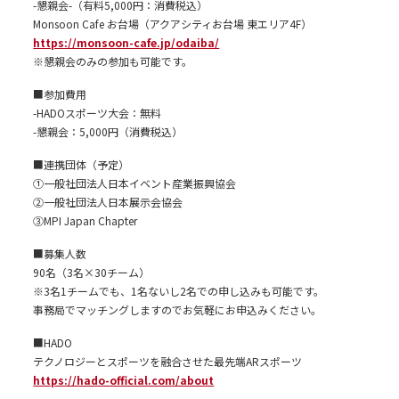
-懇親会-（有料5,000円：消費税込）
Monsoon Cafe お台場（アクアシティお台場 東エリア4F）
https://monsoon-cafe.jp/odaiba/
※懇親会のみの参加も可能です。
■参加費用
-HADOスポーツ大会：無料
-懇親会：5,000円（消費税込）
■連携団体（予定）
①一般社団法人日本イベント産業振興協会
②一般社団法人日本展示会協会
③MPI Japan Chapter
■募集人数
90名（3名×30チーム）
※3名1チームでも、1名ないし2名での申し込みも可能です。
事務局でマッチングしますのでお気軽にお申込みください。
■HADO
テクノロジーとスポーツを融合させた最先端ARスポーツ
https://hado-official.com/about