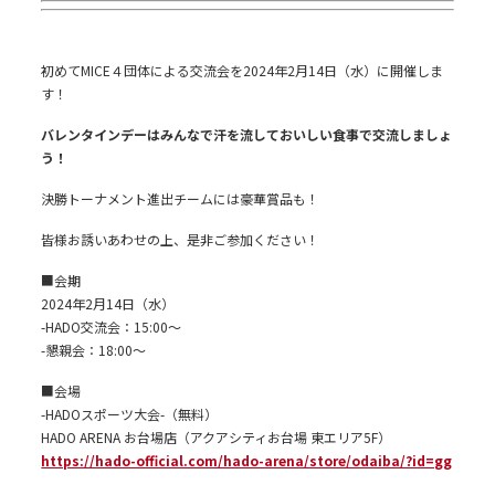
初めてMICE４団体による交流会を2024年2月14日（水）に開催しま
す！
バレンタインデーはみんなで汗を流しておいしい食事で交流しましょ
う！
決勝トーナメント進出チームには豪華賞品も！
皆様お誘いあわせの上、是非ご参加ください！
■会期
2024年2月14日（水）
-HADO交流会：15:00～
-懇親会：18:00～
■会場
-HADOスポーツ大会-（無料）
HADO ARENA お台場店（アクアシティお台場 東エリア5F）
https://hado-official.com/hado-arena/store/odaiba/?id=gg