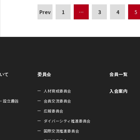
Prev
1
…
3
4
5
会員一覧
ついて
委員会
入会案内
人材育成委員会
・設立趣旨
会員交流委員会
広報委員会
ダイバーシティ推進委員会
国際交流推進委員会